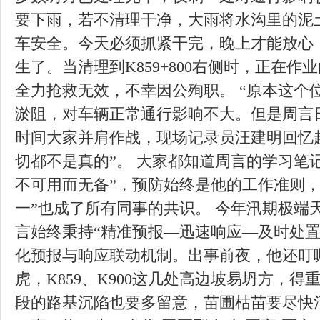
要下雨，若不清理干净，大雨将水沟里的泥
车安全。今天必须抓紧干完，晚上才能放心！
生了。当清理到K859+800右侧时，正在
全力抢救无效，不幸因公殉职。 “原本这个
淤阻，对车辆正常通行影响不大。但是周言日
时间大家并肩作战，现场记录员汪建明回忆
切都不是真的”。 大家都知道周言的学习笔
不可用而无备”，预防始终是他的工作准则，
一”也成了所有同事的共识。 今年汛期极端
言始终秉持“精准预报—迅速响应—及时处置”
化预报与响应联动机制。出事前夜，他还叮
虎，K859、K900这几处高边坡易坍方，得重
段的路基沉陷也要多留意，苗圃枯苗要尽快清