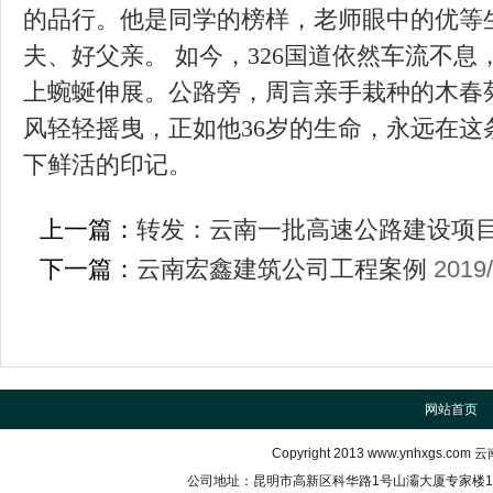
的品行。他是同学的榜样，老师眼中的优等
夫、好父亲。 如今，326国道依然车流不
上蜿蜒伸展。公路旁，周言亲手栽种的木春
风轻轻摇曳，正如他36岁的生命，永远在这
下鲜活的印记。
上一篇：
转发：云南一批高速公路建设项
下一篇：
云南宏鑫建筑公司工程案例
2019/
网站首页
Copyright 2013
www.ynhxgs.com
云南
公司地址：昆明市高新区科华路1号山灞大厦专家楼102室