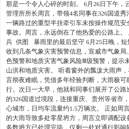
那是一个令人心碎的时刻。 6月26日下午
管理所所长周言，带领4名同事在326国道
一辆路过的重型半挂牵引车未按操作规范安
事故。周言，永远倒在了他热爱的公路上。
兵 供图 暴雨里的最后坚守 6月25日晚，
收到几条气象灾害预警信息，宣威市气象局
色预警和地质灾害气象风险Ⅲ级预警，提示
山洪和地质灾害。 听着窗外的瓢泼大雨声
言彻夜难眠，凭借多年经验判断，大雨极可
行。次日一大早，他就和同事们展开了公路
的326国道过境段，连接重庆、贵州等省市
心城市，日均车流量约1.5万辆次。 正如
的大雨导致多处零星坍方，周言立即调配设备与
多数坍方已处理完毕，仅剩一处对通行影响