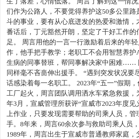
生了落差，心情低落。 周言了解到这一情况
们作为公路人，不要觉得养护这50多公里路
斗的事业，要有从心底迸发的热爱和激情，才
番话后，丁元豁然开朗，坚定了干好工作的
足。 周言用他的一言一行激励着后来的年
作，他手把手教学；老职工不会用智慧养护A
生病的同事替班，帮同事解决家中困难……
同样毫不吝啬伸出援手。 “遇到突发状况要
话感染着每一名职工。 2023年“五一”假期
工厂起火，周言团队调用洒水车紧急救援，为
年3月，宣威管理所获评“宣威市2023年度见
上作业，只要发现需要帮助的司乘人员，管
手。8年来，周言60余次参与救助司乘人员
1989年，周言出生于宣威市普通教师家庭