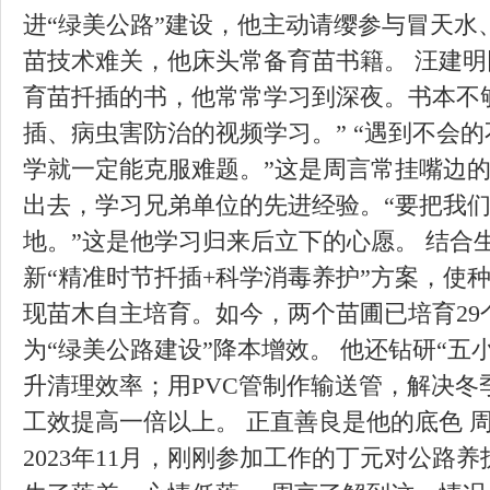
进“绿美公路”建设，他主动请缨参与冒天水
苗技术难关，他床头常备育苗书籍。 汪建明
育苗扦插的书，他常常学习到深夜。书本不
插、病虫害防治的视频学习。” “遇到不会
学就一定能克服难题。”这是周言常挂嘴边的
出去，学习兄弟单位的先进经验。“要把我
地。”这是他学习归来后立下的心愿。 结合
新“精准时节扦插+科学消毒养护”方案，使种
现苗木自主培育。如今，两个苗圃已培育29个
为“绿美公路建设”降本增效。 他还钻研“五
升清理效率；用PVC管制作输送管，解决冬
工效提高一倍以上。 正直善良是他的底色 
2023年11月，刚刚参加工作的丁元对公路